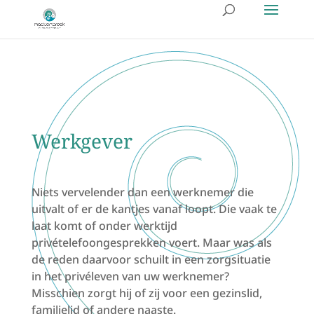
Werkgever
Niets vervelender dan een werknemer die
uitvalt of er de kantjes vanaf loopt. Die vaak te
laat komt of onder werktijd
privételefoongesprekken voert. Maar was als
de reden daarvoor schuilt in een zorgsituatie
in het privéleven van uw werknemer?
Misschien zorgt hij of zij voor een gezinslid,
familielid of andere naaste.